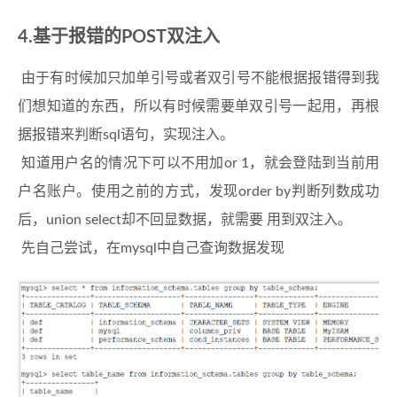
4.基于报错的POST双注入
​ 由于有时候加只加单引号或者双引号不能根据报错得到我
们想知道的东西，所以有时候需要单双引号一起用，再根
据报错来判断sql语句，实现注入。
​ 知道用户名的情况下可以不用加or 1，就会登陆到当前用
户名账户。使用之前的方式，发现order by判断列数成功
后，union select却不回显数据，就需要 用到双注入。
​ 先自己尝试，在mysql中自己查询数据发现