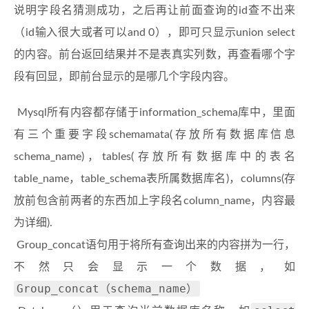
说明字段名猜测成功，之后再让前面查询的id查不出来
（id输入很大或者可以and 0），即可只显示union select
的内容。前台返回结果并不是表真实列数，再查看哪个字
段有回显，即前台显示的是哪几个字段内容。
​ Mysql所有内容都存储于information_schema库中，里面
有三个重要字段schemamata(存放所有数据库信息
schema_name)，tables(存放所有数据库中的表名
table_name，table_schema表所属数据库名)，columns(存
放前包含前两者的东西加上字段名column_name，内容最
为详细).
​ Group_concat语句用于将所有查询出来的内容拼为一行，
不然只会显示一个数据，如
Group_concat（schema_name）