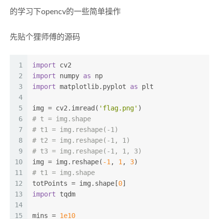
的学习下opencv的一些简单操作
先贴个狸师傅的源码
1
import
 cv2
2
import
 numpy 
as
 np
3
import
 matplotlib.pyplot 
as
 plt
4
5
img = cv2.imread(
'flag.png'
)
6
# t = img.shape
7
# t1 = img.reshape(-1)
8
# t2 = img.reshape(-1, 1)
9
# t3 = img.reshape(-1, 1, 3)
10
img = img.reshape(
-1
, 
1
, 
3
)
11
# t1 = img.shape
12
totPoints = img.shape[
0
]
13
import
 tqdm
14
15
mins = 
1e10