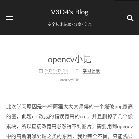
V3D4's Blog
安全技术记录/分享/交流
opencv小记
2021-02-24
学习记录
opencv小记
此次学习原因是F5杯阿狸大大大师傅的一个爆破png宽高
的图，此题crc改成的错误宽高的crc，并且删掉了几个像
素块，所以直接改宽高必然得不到图片，需要用到opencv
中的高斯消噪处理之类的东西，我也完全不懂，只能浅显