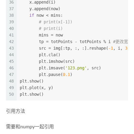
36
    x.append(i)
37
    y.append(now)
38
if
 now < mins:
39
# print(x[-1])
40
# print(i)
41
        mins = now
42
        tp = totPoints - totPoints % i 
#更改宽高
43
        src = img[:tp, :, :].reshape(
-1
, i, 
3
)
44
        plt.cla()
45
        plt.imshow(src)
46
        plt.imsave(
'123.png'
, src)
47
        plt.pause(
0.1
)
48
plt.show()
49
plt.plot(x, y)
50
plt.show()
引用方法
需要和numpy一起引用