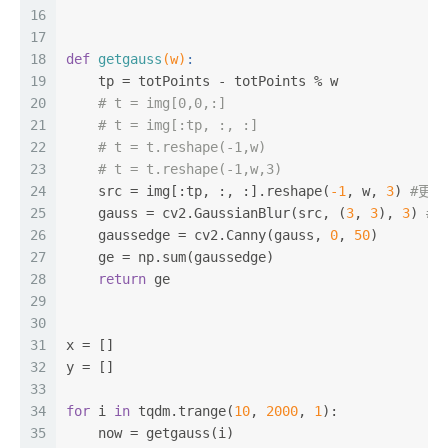
16
17
18
def
getgauss
(w)
:
19
    tp = totPoints - totPoints % w
20
# t = img[0,0,:]
21
# t = img[:tp, :, :]
22
# t = t.reshape(-1,w)
23
# t = t.reshape(-1,w,3)
24
    src = img[:tp, :, :].reshape(
-1
, w, 
3
) 
#更
25
    gauss = cv2.GaussianBlur(src, (
3
, 
3
), 
3
) 
#
26
    gaussedge = cv2.Canny(gauss, 
0
, 
50
)
27
    ge = np.sum(gaussedge)
28
return
 ge
29
30
31
x = []
32
y = []
33
34
for
 i 
in
 tqdm.trange(
10
, 
2000
, 
1
):
35
    now = getgauss(i)