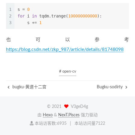
1
s = 
0
2
for
 i 
in
 tqdm.trange(
100000000000
):
3
    s += 
1
也可以参考
https://blog.csdn.net/zkp_987/article/details/81748098
# open-cv
bugku-黄道十二宫
Bugku-sodirty
©
2021
V3geD4g
由
Hexo
&
NexT.Pisces
强力驱动
本站访客数:
6935
|
本站访问量
7122