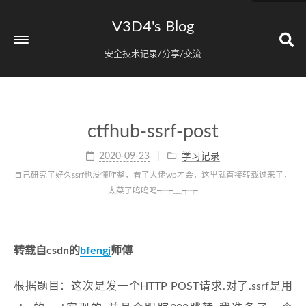
V3D4's Blog
安全技术记录/分享/交流
ctfhub-ssrf-post
2020-09-23
学习记录
自己研究了好久ssrf也没懂咋整，看了大佬wp才会，这里就直接转载过来了，
太菜了呜呜呜┭┮﹏┭┮
转载自csdn的
bfengj
师傅
根据题目：这次是发一个HTTP POST请求.对了.ssrf是用